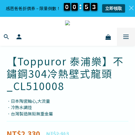
0
0
0
0
0
0
0
0
5
5
5
5
3
3
3
3
感恩爸爸折價券－限量倒數！
立即領取
【Toppuror 泰浦樂】不
鏽鋼304冷熱壁式龍頭
_CL510008
．日本陶瓷軸心,大流量
．冷熱水調控
．台灣製造無鉛無重金屬
NT$2,330
NT$2,913