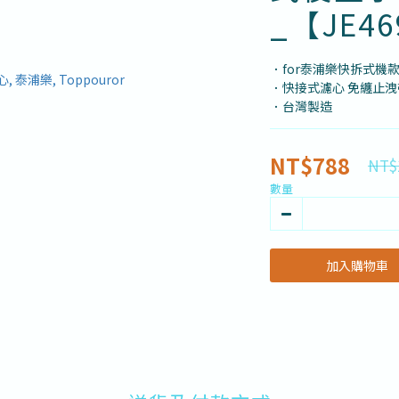
_【JE46
．for泰浦樂快拆式機
．快接式濾心 免纏止洩
．台灣製造
NT$788
NT$
數量
加入購物車