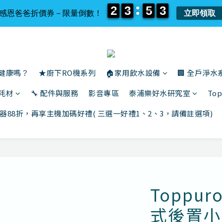
2
2
3
3
5
5
3
3
2
2
3
3
5
5
3
3
感恩爸爸折價券－限量倒數！
立即領取
還健康嗎？
★廚下RO機系列
🏠家用飲水設備
🏢 全戶淨水
與耗材
🔧 配件與服務
影音專區
泰浦樂好水研究室
To
器88折，再享主機加碼好禮( 三選一好禮1、2、3，請備註選項)
Toppu
式後置小