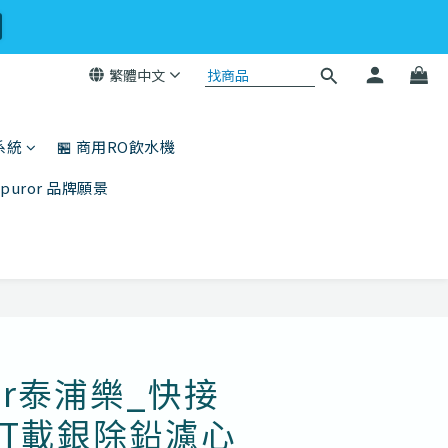
繁體中文
系統
🏪 商用RO飲水機
ppuror 品牌願景
立即購買
ror泰浦樂_快接
T載銀除鉛濾心