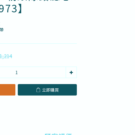
973】
款
帶
1,214
立即購買