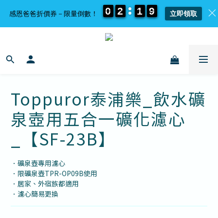
0
0
0
0
2
2
2
2
1
1
1
1
9
9
9
9
感恩爸爸折價券－限量倒數！
立即領取
Toppuror泰浦樂_飲水礦
泉壺用五合一礦化濾心
_【SF-23B】
．礦泉壺專用濾心
．限礦泉壺TPR-OP09B使用
．居家、外宿族都適用
．濾心簡易更換