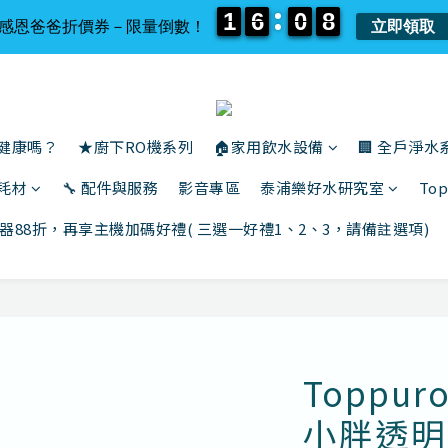
1
1
6
6
0
0
8
8
1
1
6
6
0
0
8
8
感恩爸爸折價券－限量倒數！
立即領取
還健康嗎？
★廚下RO機系列
🏠家用飲水設備
🏢 全戶淨水
與耗材
🔧 配件與服務
影音專區
泰浦樂好水研究室
To
器88折，再享主機加碼好禮( 三選一好禮1、2、3，請備註選項)
Toppu
小胖透明