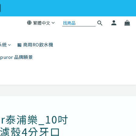
繁體中文
系統
🏪 商用RO飲水機
ppuror 品牌願景
立即購買
ror泰浦樂_10吋
濾殼4分牙口