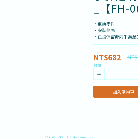
_【FH-
•更換零件
•安裝簡易
•已投保富邦兩千萬產
NT$682
NT$
數量
加入購物車