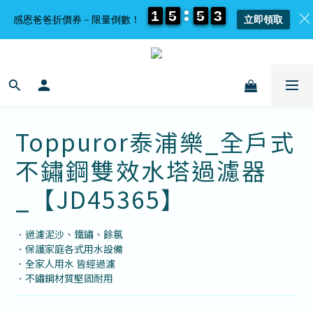
1
1
1
1
5
5
5
5
5
5
5
5
3
3
3
3
感恩爸爸折價券－限量倒數！
立即領取
Toppuror泰浦樂_全戶式
不鏽鋼雙效水塔過濾器
_【JD45365】
．過濾泥沙、鐵鏽、餘氯
．保護家庭各式用水設備
．全家人用水 皆經過濾
．不鏽鋼材質堅固耐用