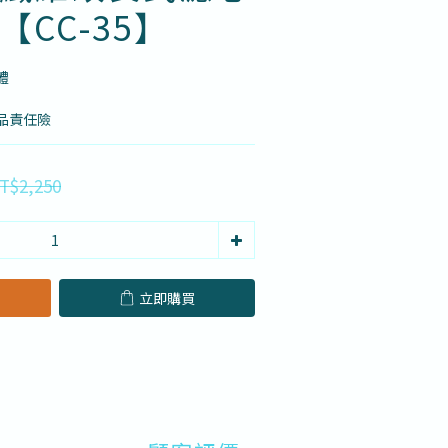
_【CC-35】
體
品責任險
T$2,250
立即購買