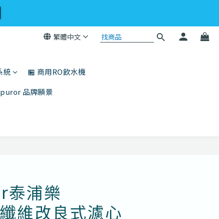
繁體中文
系統
🏪 商用RO飲水機
ppuror 品牌願景
立即購買
ror泰浦樂
PP纖維改良式濾心