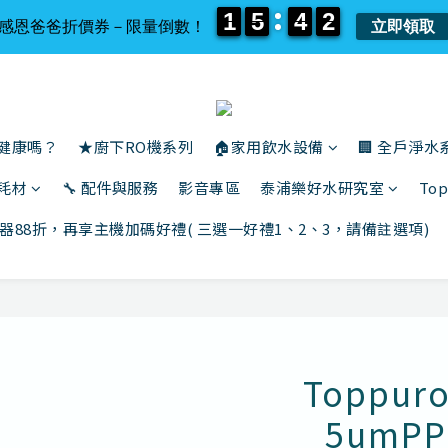
1
1
5
5
4
4
2
2
1
1
5
5
4
4
2
2
感恩爸爸折價券－限量倒數！
立即領取
還健康嗎？
★廚下RO機系列
🏠家用飲水設備
🏢 全戶淨水
與耗材
🔧 配件與服務
影音專區
泰浦樂好水研究室
To
器88折，再享主機加碼好禮( 三選一好禮1、2、3，請備註選項)
Toppu
_5um