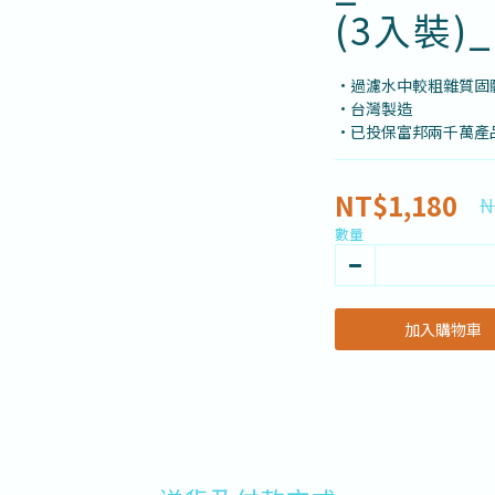
(3入裝)
•過濾水中較粗雜質固
•台灣製造
•已投保富邦兩千萬產
NT$1,180
N
數量
加入購物車