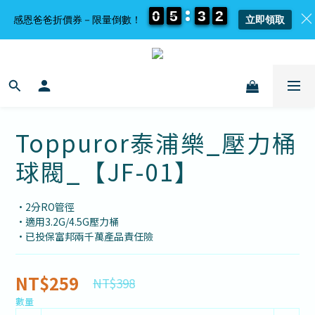
0
0
0
0
5
5
5
5
3
3
3
3
2
2
2
2
感恩爸爸折價券－限量倒數！
立即領取
Toppuror泰浦樂_壓力桶
球閥_【JF-01】
•2分RO管徑
•適用3.2G/4.5G壓力桶
•已投保富邦兩千萬產品責任險
NT$259
NT$398
數量