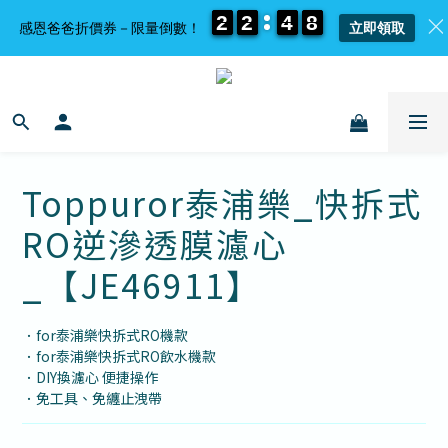
2
2
2
2
2
2
2
2
4
4
4
4
8
8
8
8
感恩爸爸折價券－限量倒數！
立即領取
Toppuror泰浦樂_快拆式
RO逆滲透膜濾心
_【JE46911】
．for泰浦樂快拆式RO機款
．for泰浦樂快拆式RO飲水機款
．DIY換濾心 便捷操作
．免工具、免纏止洩帶