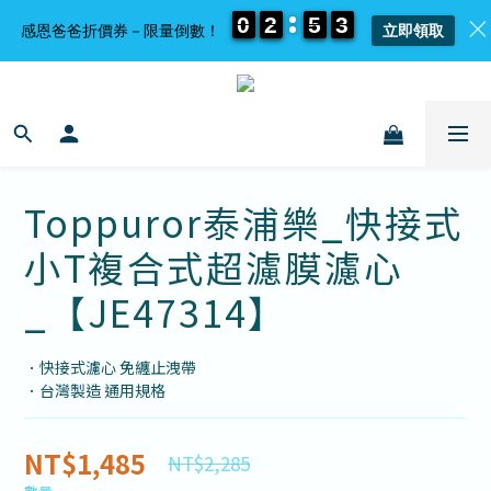
0
0
0
0
2
2
2
2
5
5
5
5
3
3
3
3
感恩爸爸折價券－限量倒數！
立即領取
Toppuror泰浦樂_快接式
小T複合式超濾膜濾心
_【JE47314】
．快接式濾心 免纏止洩帶
．台灣製造 通用規格
NT$1,485
NT$2,285