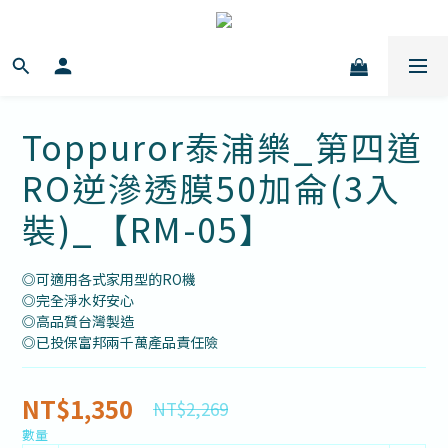
Toppuror泰浦樂_第四道
RO逆滲透膜50加侖(3入
裝)_【RM-05】
◎可適用各式家用型的RO機
◎完全淨水好安心
◎高品質台灣製造
◎已投保富邦兩千萬產品責任險
NT$1,350
NT$2,269
數量