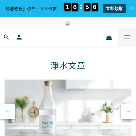
1
1
1
1
6
6
6
6
5
5
5
5
6
6
6
6
感恩爸爸折價券－限量倒數！
立即領取
淨水文章