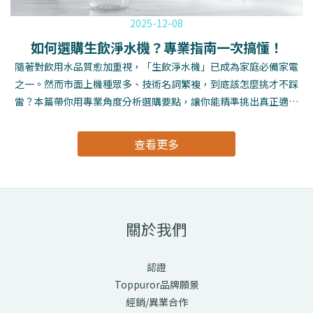
2025-12-08
如何選購生飲淨水機？專業指南一次搞懂！
隨著對飲用水品質愈加重視，「生飲淨水機」已成為家庭必備家電
之一。然而市面上機種眾多、技術名詞繁複，到底該怎麼挑才不踩
雷？本篇帶你用專業角度分析選購要點，讓你能精準挑出真正適合
自己的生飲淨水設備。 一、生飲淨水機與一般淨水設備的差異 一般
淨水設備多為基本過濾，例如去除大顆粒雜質、泥沙、鐵鏽等； 而
查看更多
「生飲淨水機（Drinking Water Purifier）」則需要達到更高等級
的濾淨效果，讓你能 即開即喝（生飲等級），通常具備以下特性：
更細緻的過濾孔徑（一般可達 0.1–1 微米不等）可去除餘氯、異
味、有機物（VOCs）、重金屬等更細微污染物抑菌／抗菌技術讓出
水品質更安全可靠因此，若家中直接拿淨水來泡茶、泡奶、煮飯、
關於我們
做飲品，選擇生飲淨水設備會更安全、味道也更佳。二、選購生飲
淨水機的 5 大關鍵重點1. 濾材種類是否符合需求常見濾材功能如
認證
下：濾材功能PP 棉濾心過濾泥沙、鐵鏽等大顆粒雜質活性碳（GAC
Toppuror品牌願景
／CTO）吸附餘氯、異味、化學物質銀離子活性碳增加抑菌功能，
經銷/異業合作
保持水質新鮮中空絲膜（UF）可過濾細菌、部分病毒及小分子污染