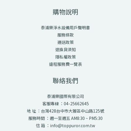
物不同組合決定了飲水品質，若只需沖泡、烹煮，單道高效濾材即
購物說明
足夠；若是追求全屋用水淨化，可選擇多道式系統。2. 出水量是否
足夠家用依家庭成員數量與使用習慣挑選適當的每分鐘出水量。 例
泰浦樂淨水設備用戶聲明書
如：少家庭（1–3 人）：小型或單道機種即可大家庭（4 人以上）：
服務條款
建議高流量或多道系統避免出現「水量過小、等水等到煩」的問
運送政策
題。3. 是否免插電、免排廢水現代家庭越來越重視節能。免插電 →
退換貨須知
安裝更彈性、不怕跳電免廢水 → 省水也更環保（不像 RO 逆滲透需
隱私權政策
要持續排廢水）若你希望安裝簡單、不需要大改管線，這點非常關
遠程服務費一覽表
鍵。4. 是否具備抗菌設計長期使用的淨水設備需要防止濾心滋生細
菌，以下技術能大幅提升安全性：銀離子（Ag+）抑菌技術抗菌中空
聯絡我們
絲膜具國際檢驗認證濾材若你家中有小孩或對飲水要求高，務必選
擇具抗菌科技的產品。5. 濾心更換成本是否合理淨水機不是一次性
商品，長期維護成本更重要。選購前必須了解：濾心價格建議更換
泰浦樂國際有限公司
周期是否容易購買替換濾心是否需專人安裝避免遇到便宜的主機卻
客服專線 ：04-25662645
昂貴的耗材。三、什麼樣的淨水機適合你？根據使用環境可分成：✔
地 址 ：台灣428台中市大雅區中山路125號
租屋族 / 小家庭空間有限想要簡單安裝、不鑽牆、不拉電預算有限但
服務時間 ：週一至週五 AM8:30 ~ PM5:30
希望喝到好水➡ 適合：「單道生飲淨水機」✔ 追求高性價比家庭想
信 箱 ：info@toppuror.com.tw
要安全的生飲等級希望免插電、省水、不需複雜維修➡ 適合：「免