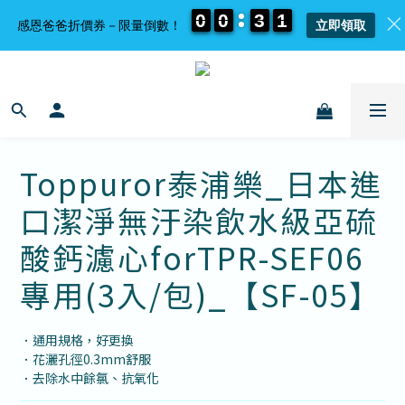
0
0
0
0
0
0
0
0
3
3
3
3
1
1
1
1
感恩爸爸折價券－限量倒數！
立即領取
Toppuror泰浦樂_日本進
口潔淨無汙染飲水級亞硫
酸鈣濾心forTPR-SEF06
專用(3入/包)_【SF-05】
．通用規格，好更換
．花灑孔徑0.3mm舒服
．去除水中餘氯、抗氧化