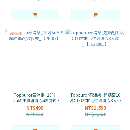
超殺特價中
Toppuror泰浦樂_10吋
Toppuror泰浦樂_超精密10
5uMPP纖維濾心/改良式
吋CTO柱狀活性碳濾心3入裝
_【PP-07】
_【JE33005】
NT$499
NT$1,590
NT$750
NT$2,561