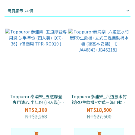
每頁顯示 24 個
Toppuror 泰浦樂_五道摩登
Toppuror泰浦樂_六道氫水竹
專用濾心 半年份 (四入裝)
炭RO生飲機+立式三溫自動補
【CC-36】(僅適用 TPR-
水機 (贈基本安裝)_【
NT$2,100
NT$18,500
RO010 )
JA46843+JB46218】
NT$2,268
NT$27,500