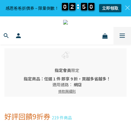
0
0
0
0
2
2
2
2
5
5
5
5
0
0
0
0
感恩爸爸折價券－限量倒數！
立即領取
指定會員
限定
指定商品：任選 1 件 即享 9 折，買越多省越多！
適用通路：
網店
條款與細則
好評回饋9折券
219 件商品