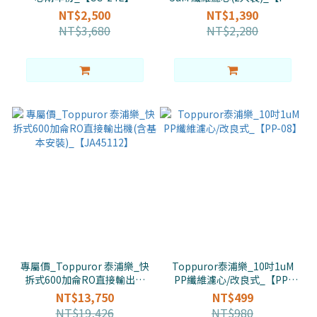
03-2】
NT$2,500
NT$1,390
NT$3,680
NT$2,280
專屬價_Toppuror 泰浦樂_快
Toppuror泰浦樂_10吋1uM
拆式600加侖RO直接輸出機
PP纖維濾心/改良式_【PP-
(含基本安裝)_【JA45112】
08】
NT$13,750
NT$499
NT$19,426
NT$980