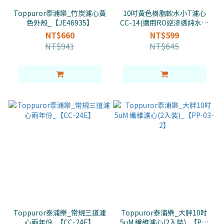
Toppuror泰浦樂_竹炭濾心黃
10吋黃色樹脂軟水小T濾心
色外殼_【JE46935】
CC-14(適用RO逆滲透純水機
最後一道)
NT$660
NT$599
NT$941
NT$645
Toppuror泰浦樂_常規三道濾
Toppuror泰浦樂_大胖10吋
心兩年份_【CC-24E】
5uM 纖維濾心(2入裝)_【PP-