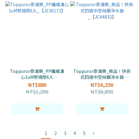
Toppuror泰浦樂_PP纖維濾
Toppuror泰浦樂_新品！快拆
心1uM常規用6入
式四道中空絲膜淨水器
_【JE30172】
_【JC44832】
NT$880
NT$6,250
NT$1,290
NT$6,890
1
2
3
4
5