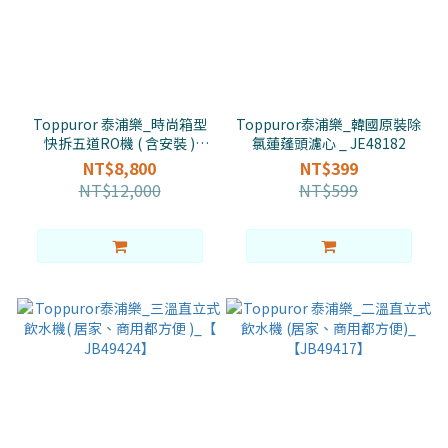
Toppuror 泰浦樂_時尚箱型
Toppuror泰浦樂_韓國原裝除
快拆五道RO機 ( 含安裝 )
氯蓮蓬頭濾心 _ JE48182
【TPR-RO012】
NT$8,800
NT$399
NT$12,000
NT$599