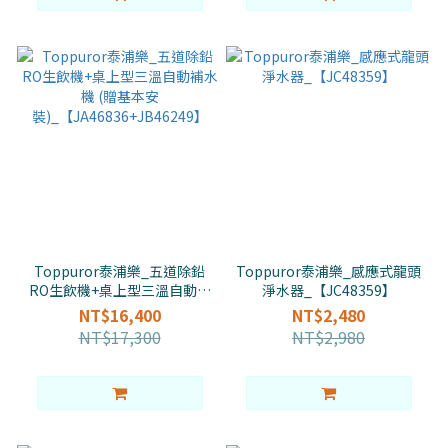
Toppuror泰浦樂_五道除鉛
Toppuror泰浦樂_感應式龍頭
RO生飲機+桌上型三溫自動補
淨水器_【JC48359】
水機 (贈基本安
NT$16,400
NT$2,480
裝)_【JA46836+JB46249】
NT$17,300
NT$2,980